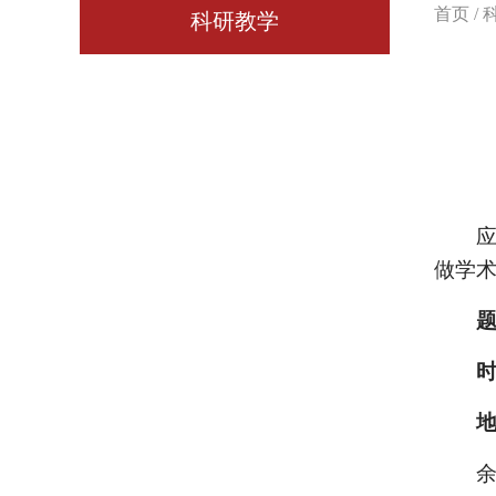
首页
/
科研教学
应经
做学
题目
时
地点
余韵