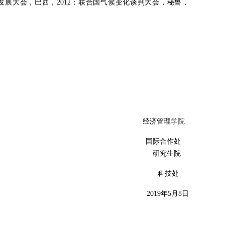
发展大会，巴西，
2012
；联合国气候变化谈判大会，秘鲁，
经济管理
学院
国际合作处
研究生院
科技处
2019
年
5
月
8
日