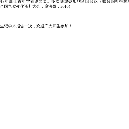
017
年最佳青年学者论文奖。多次受邀参加联合国会议（联合国可持续
合国气候变化谈判大会，摩洛哥，
2016
）
记学术报告一次，欢迎广大师生参加！