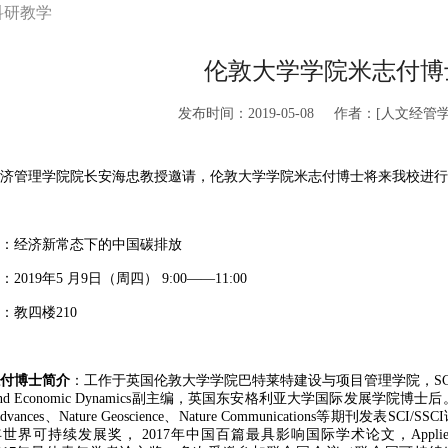
科研教学
伦敦大学学院米志付博
发布时间：2019-05-08
作者：[人文经管学
管理学院院长安海忠教授邀请，伦敦大学学院米志付博士将来我校进行
：经济新常态下的中国碳排放
：
2019
年
5
月
9
日（周四）
9:00——11:00
：教四楼
210
付
博士简介
：工作于英国伦敦大学学院巴特莱特建设与项目管理学院，
S
nd Economic Dynamics
副主编，英国东安格利亚大学国际发展学院博士后
Advances
、
Nature Geoscience
、
Nature Communications
等期刊发表
SCI/SSCI
年世界可持续发展奖，
2017
年中国百篇最具影响国际学术论文，
Appli