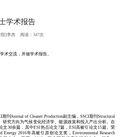
士学术报告
院]李杰 阅读：
347
次
学术交流，并做学术报告。
CI
期刊
Journal of Cleaner Production
副主编，
SSCI
期刊
Structural
。研究方向为气候变化经济学、能源政策和投入产出分析。在
论文
30
余篇，其中
ESI
热点论文
7
篇，
ESI
高被引论文
15
篇。荣
ed Energy 2016
年高被引原创论文奖，
Environmental Research