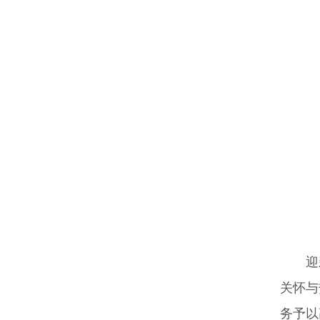
迎
关怀与
务予以