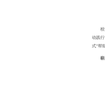
校
动践行
式”帮
崭