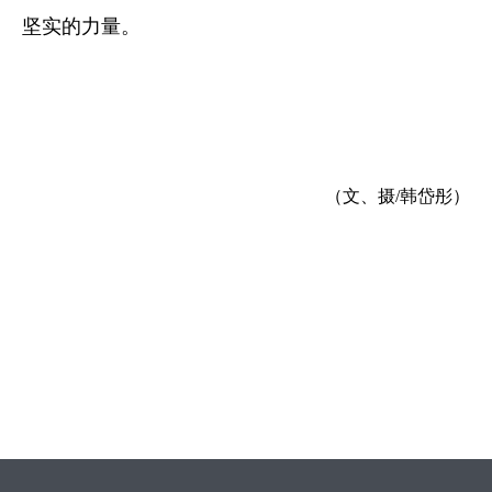
坚实的力量。
（文、摄/韩岱彤）